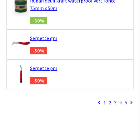
Ruban deuil kraft waterproof vert foncé
75mm x 50m
-30%
Serpette gm
-50%
Serpette pm
-50%
1
2
3
4
5