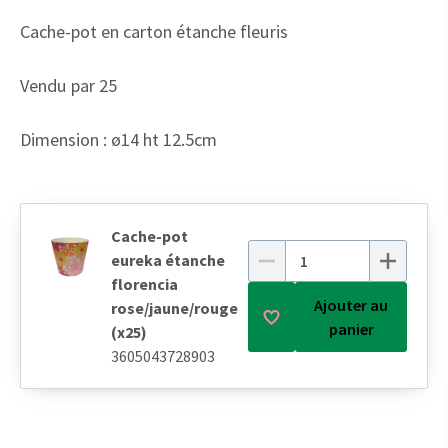
Cache-pot en carton étanche fleuris
Vendu par 25
Dimension : ø14 ht 12.5cm
Cache-pot
eureka étanche
florencia
Ajouter au
rose/jaune/rouge
panier
(x25)
3605043728903