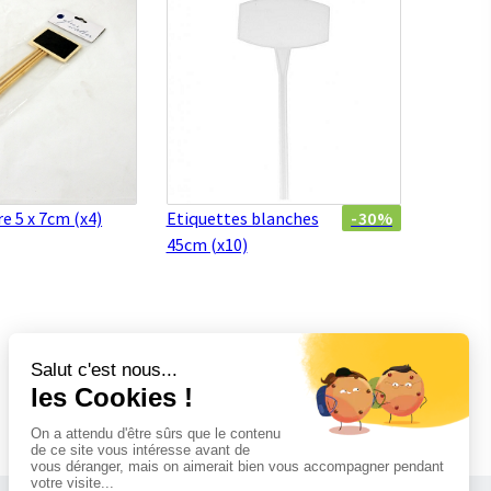
e 5 x 7cm (x4)
Etiquettes blanches
-30%
45cm (x10)