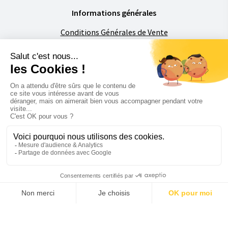
Informations générales
Conditions Générales de Vente
Mentions légales
Politique de confidentialité
Foire aux Questions
À propos de Florimat
La société
Contactez-nous
Restons en contact
Devis
Accueil
Recherche
Menu
Connexion
0