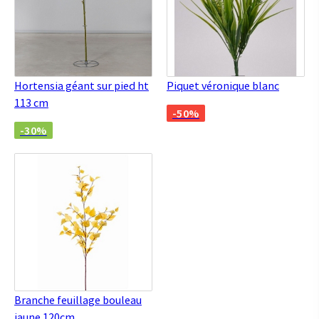
Hortensia géant sur pied ht
Piquet véronique blanc
113 cm
-50%
-30%
Branche feuillage bouleau
jaune 120cm