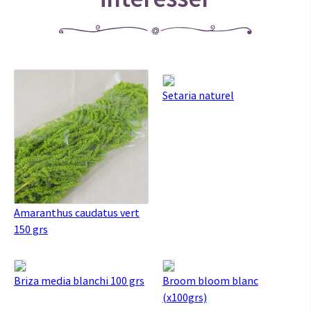
Setaria naturel
Amaranthus caudatus vert
150 grs
Briza media blanchi 100 grs
Broom bloom blanc
(x100grs)