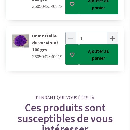
Ajouter au
3605042540872
panier
Immortelle
du var violet
100 grs
Ajouter au
3605042540919
panier
PENDANT QUE VOUS ÊTES LÀ
Ces produits sont
susceptibles de vous
intéresser