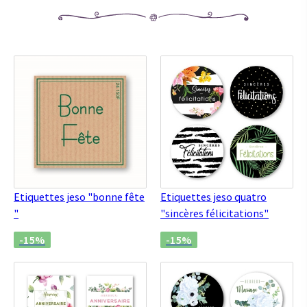
Etiquettes jeso "bonne fête
Etiquettes jeso quatro
"
"sincères félicitations"
-15%
-15%