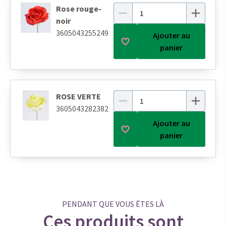
Rose rouge-
noir
3605043255249
Ajouter au
panier
ROSE VERTE
3605043282382
Ajouter au
panier
PENDANT QUE VOUS ÊTES LÀ
Ces produits sont