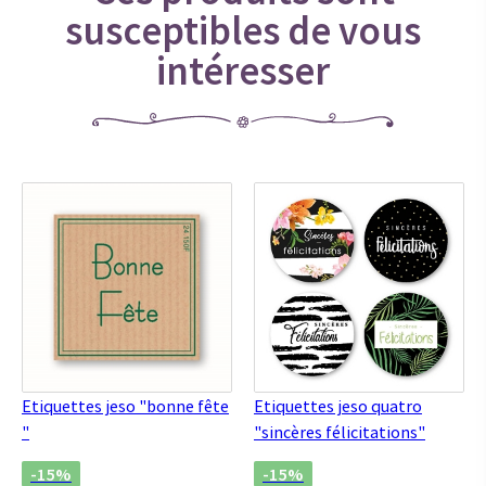
susceptibles de vous
intéresser
Etiquettes jeso "bonne fête
Etiquettes jeso quatro
"
"sincères félicitations"
-15%
-15%