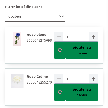
Filtrer les déclinaisons
Rose bleue
3605043275698
Ajouter au
panier
Rose Crème
3605043255270
Ajouter au
panier