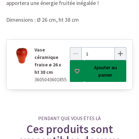
apportera une énergie fruitée inégalée !
Dimensions : Ø 26 cm, ht 38 cm
Vase
céramique
fraise ø 26 x
Ajouter au
ht 38 cm
panier
3605043601855
PENDANT QUE VOUS ÊTES LÀ
Ces produits sont