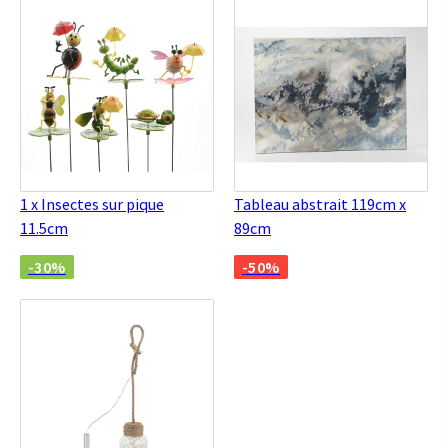
1 x Insectes sur pique
Tableau abstrait 119cm x
11.5cm
89cm
-30%
-50%