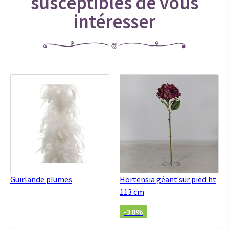
susceptibles de vous
intéresser
Guirlande plumes
Hortensia géant sur pied ht
113 cm
-30%