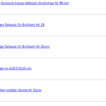
x Oursons tissus debout christmas ht 49 cm
ge Debout Or Brillant Ht 18
ge Debout Or Brillant Ht 25cm
ge or ø10.5 ht15 cm
lier soldat résine ht 32cm