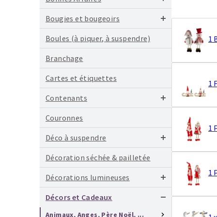
Bougies et bougeoirs
Boules (à piquer, à suspendre)
1 
Branchage
Cartes et étiquettes
1 
Contenants
Couronnes
1 
Déco à suspendre
Décoration séchée & pailletée
1 
Décorations lumineuses
Décors et Cadeaux
Animaux, Anges, Père Noël, ...
1 