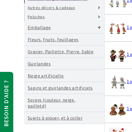
Autres décors & cadeaux
Peluches
1 
Emballage
Fleurs, fruits, feuillages
Gravier, Paillette, Pierre, Sable
1 
Guirlandes
Neige artificielle
1 
BESOIN D'AIDE ?
Sapins et guirlandes artificiels
Sprays (couleur, neige,
pailleté)
1 
Sujets à piquer, et à coller