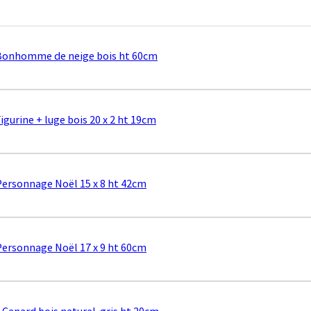
Bonhomme de neige bois ht 60cm
Figurine + luge bois 20 x 2 ht 19cm
Personnage Noël 15 x 8 ht 42cm
Personnage Noël 17 x 9 ht 60cm
x Canard bois naturel-gris ht 20cm