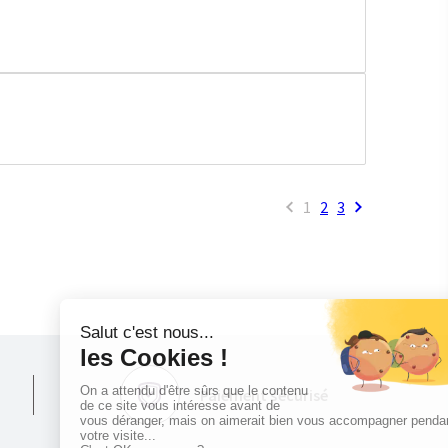
1
2
3
Paiement sécurisé