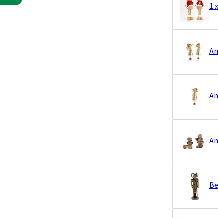
1 
An
An
An
Be