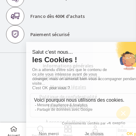
Franco dès 400€ d'achats
Paiement sécurisé
Informations générales
Conditions Générales de Vente
Mentions légales
Politique de confidentialité
Foire aux Questions
À propos de Florimat
Devis
La société
Accueil
Recherche
Menu
Connexion
0